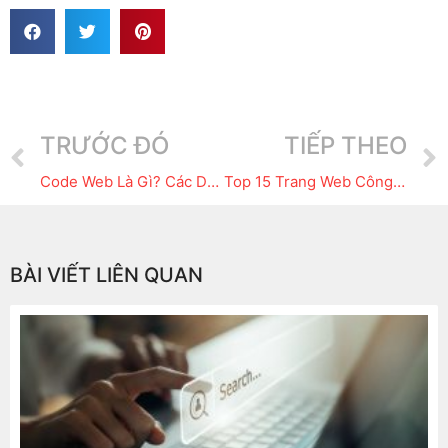
TRƯỚC ĐÓ
TIẾP THEO
Code Web Là Gì? Các Dạng Code Web Thường Được Sử Dụng Hiện Nay
Top 15 Trang Web Công Nghệ Nổi Tiếng Hàng Đầu Tại Việt Nam Và Thế Giới
BÀI VIẾT LIÊN QUAN