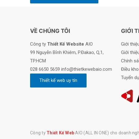
VỀ CHÚNG TÔI
GIỚI T
Công ty
Thiết Kế Website
AIO
Giới thiệ
99 Nguyễn Bỉnh Khiêm, P.Đakao, Q,1,
Giới thi
TP.HCM
Chính s
028 6650 5659 info@thietkewebaio.com
Điều kho
Tuyển d
Công ty
Thiết Kế Web
AIO (ALL IN ONE) cho doanh nghi